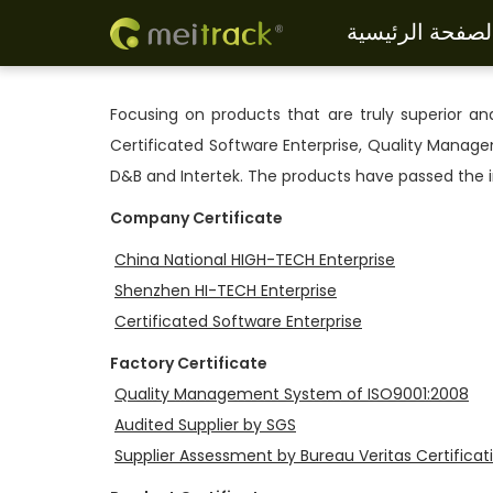
لصفحة الرئيسية
S
S
k
k
i
i
Focusing on products that are truly superior a
p
p
Certificated Software Enterprise, Quality Manage
t
t
D&B and Intertek. The products have passed the in
o
o
Company Certificate
n
c
China National HIGH-TECH Enterprise
a
o
Shenzhen HI-TECH Enterprise
v
n
Certificated Software Enterprise
i
t
g
e
Factory Certificate
a
n
Quality Management System of ISO9001:2008
t
t
Audited Supplier by SGS
i
Supplier Assessment by Bureau Veritas Certificat
o