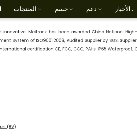
الأخبار .
دعم
حسم
المنتجات
ا
nd innovative, Meitrack has been awarded China National High-
ment System of ISO9001:2008, Audited Supplier by SGS, Supplier
ternational certification CE, FCC, CCC, PAHs, IP65 Waterproof, Ce
ion (BV)