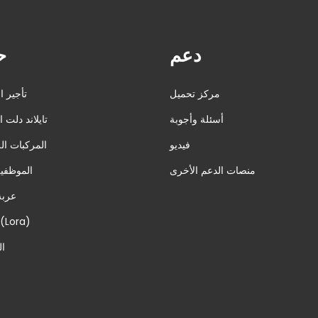
دعم
ح
مركز تحميل
تأجير ا
أسئلة وأجوبة
تايلاند دلت 
فيديو
المركبات ال
منصات الدعم الأخرى
الموظفي
عربة
الزراع (Lora)
ا