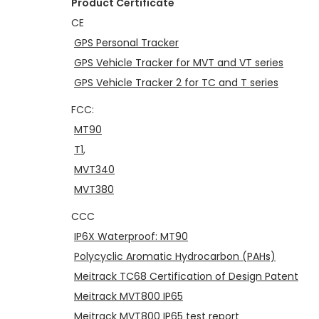
Product Certificate
n
CE
GPS Personal Tracker
GPS Vehicle Tracker for MVT and VT series
GPS Vehicle Tracker 2 for TC and T series
FCC:
MT90
T1
,
MVT340
MVT380
CCC
IP6X Waterproof: MT90
Polycyclic Aromatic Hydrocarbon (PAHs)
Meitrack TC68 Certification of Design Patent
Meitrack MVT800 IP65
Meitrack MVT800 IP65 test report