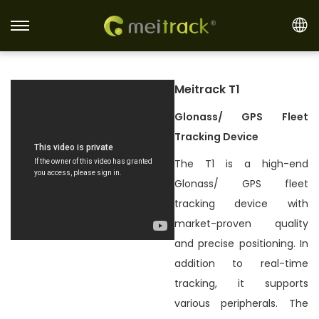
S
S
k
k
i
i
Meitrack T1
p
p
t
t
Glonass/ GPS Fleet
o
o
Tracking Device
n
c
The T1 is a high-end
a
o
Glonass/ GPS fleet
v
n
tracking device with
i
t
market-proven quality
g
e
and precise positioning. In
a
n
addition to real-time
t
t
tracking, it supports
i
various peripherals. The
o