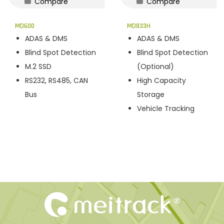
Compare
Compare
n
MD600
MD833H
ADAS & DMS
ADAS & DMS
Blind Spot Detection
Blind Spot Detection
M.2 SSD
(Optional)
RS232, RS485, CAN
High Capacity
Bus
Storage
Vehicle Tracking