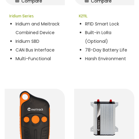
Compare
Compare
n
Iridium Series
K211L
Iridium and Meitrack
RFID Smart Lock
Combined Device
Built-in LoRa
Iridium SBD
(Optional)
CAN Bus Interface
78-Day Battery Life
Multi-Functional
Harsh Environment