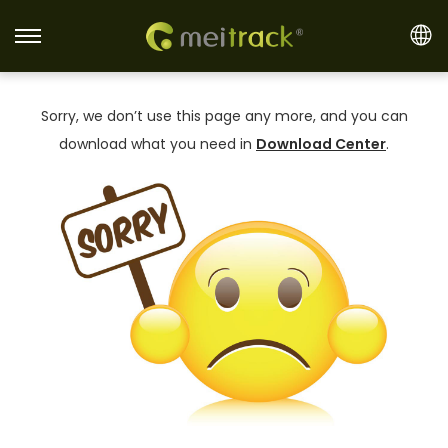
S
S
k
k
i
i
Sorry, we don’t use this page any more, and you can
p
p
download what you need in
Download Center
.
t
t
o
o
n
c
a
o
v
n
i
t
g
e
a
n
t
t
i
o